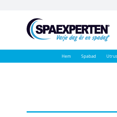
Hem
Spabad
Utru