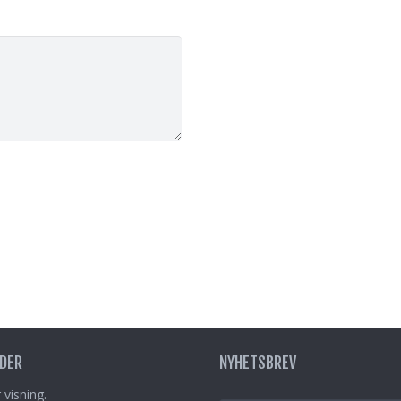
DER
NYHETSBREV
 visning.