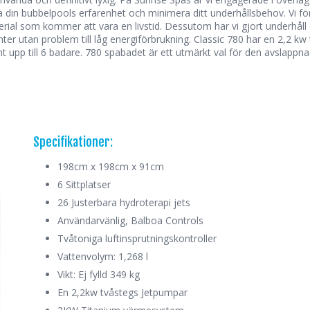
din bubbelpools erfarenhet och minimera ditt underhållsbehov. Vi för
rial som kommer att vara en livstid. Dessutom har vi gjort underhåll o
inter utan problem till låg energiförbrukning. Classic 780 har en 2,2 k
pp till 6 badare. 780 spabadet är ett utmärkt val för den avslappnad
Specifikationer:
198cm x 198cm x 91cm
6 Sittplatser
26 Justerbara hydroterapi jets
Användarvänlig, Balboa Controls
Tvåtoniga luftinsprutningskontroller
Vattenvolym: 1,268 l
Vikt: Ej fylld 349 kg
En 2,2kw tvåstegs Jetpumpar