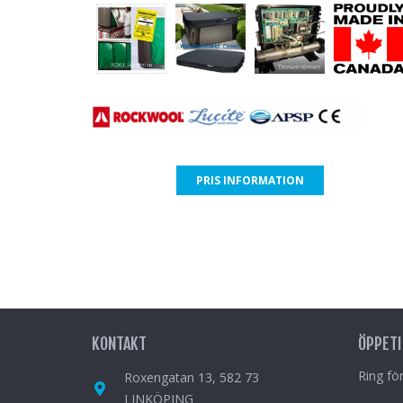
PRIS INFORMATION
KONTAKT
ÖPPETI
Ring för
Roxengatan 13, 582 73
LINKÖPING