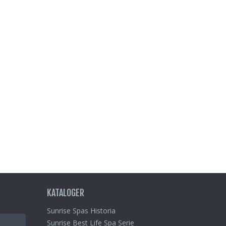
KATALOGER
Sunrise Spas Historia
Sunrise Best Life Spa Serie