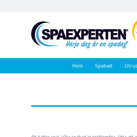
Hem
Spabad
Utru
Ett bättre spa! Våra spabad är problemfria, lätta att a