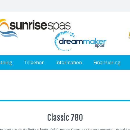
stning
Tillbehör
Information
Finansiering
Classic 780
nvända och definitivt lyxig. På Sunrise Spas är vi engagerade i överlägse