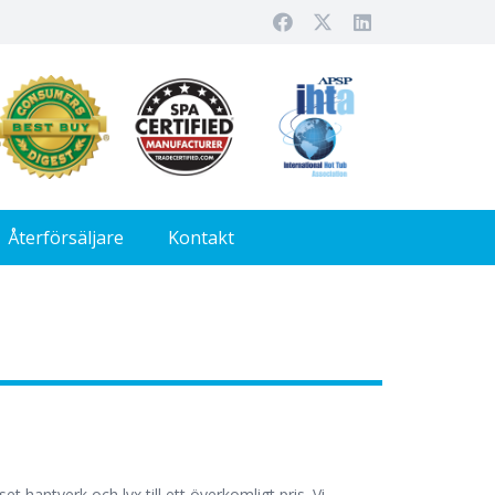
Återförsäljare
Kontakt
t hantverk och lyx till ett överkomligt pris. Vi